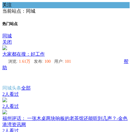
关注
当前站点：同城
热门站点
同城
关闭
大家都在搜：好工作
浏览:
1.61万
发布:
100
用户:
101
帮
助
同城头条
全部
2人看过
2人看过
福州评话： 一张木桌两块响板的老茶馆还能听到几声？-金色
港湾资讯网
2人看过