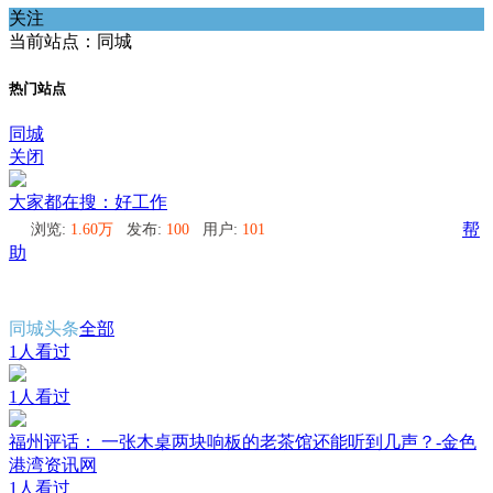
关注
当前站点：同城
热门站点
同城
关闭
大家都在搜：好工作
浏览:
1.60万
发布:
100
用户:
101
帮
助
同城头条
全部
1人看过
1人看过
福州评话： 一张木桌两块响板的老茶馆还能听到几声？-金色
港湾资讯网
1人看过