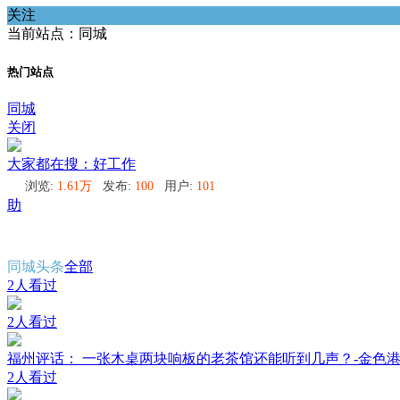
关注
当前站点：同城
热门站点
同城
关闭
大家都在搜：好工作
浏览:
1.61万
发布:
100
用户:
101
助
同城头条
全部
2人看过
2人看过
福州评话： 一张木桌两块响板的老茶馆还能听到几声？-金色
2人看过