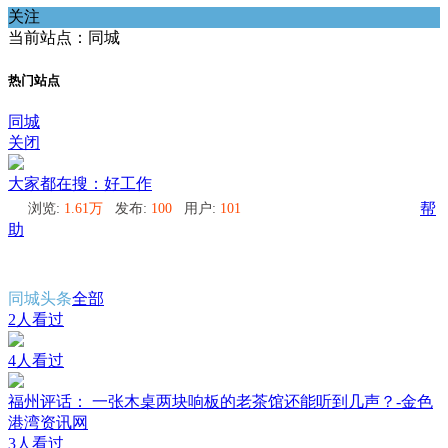
关注
当前站点：同城
热门站点
同城
关闭
大家都在搜：好工作
浏览:
1.61万
发布:
100
用户:
101
帮
助
同城头条
全部
2人看过
4人看过
福州评话： 一张木桌两块响板的老茶馆还能听到几声？-金色
港湾资讯网
3人看过