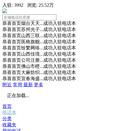
入驻: 3992 浏览: 25.52万
恭喜首页烟台天天...成功入驻电话本
恭喜首页苏州光子...成功入驻电话本
恭喜首页山西三联...成功入驻电话本
恭喜首页医格旗舰...成功入驻电话本
恭喜首页纷繁网络...成功入驻电话本
恭喜首页山西佳境...成功入驻电话本
恭喜首页公司注册...成功入驻电话本
恭喜首页佛山市橙...成功入驻电话本
恭喜首页大麻纺织...成功入驻电话本
恭喜首页宜春海盛...成功入驻电话本
附近
常用
最新
更多
正在加载...
首页
电话本
分类
收藏夹
我的电话